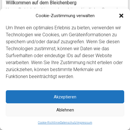
Willkommen auf dem Bleichenberg
Unser Betrieb liegt in wunderschöner, ländlicher Gegend
Cookie-Zustimmung verwalten
nahe Solothurn. Besuchen Sie unseren Gutsbetrieb! Sie
werden ein breites Spektrum an Angeboten finden. Wir
Um Ihnen ein optimales Erlebnis zu bieten, verwenden wir
freuen uns auf Ihren Besuch!
Technologien wie Cookies, um Geräteinformationen zu
speichern und/oder darauf zuzugreifen. Wenn Sie diesen
Technologien zustimmst, können wir Daten wie das
Surfverhalten oder eindeutige IDs auf dieser Website
verarbeiten. Wenn Sie Ihre Zustimmung nicht erteilen oder
zurückziehen, können bestimmte Merkmale und
Funktionen beeinträchtigt werden.
Copyright© 2026, Gutsbetrieb Bleichenberg
Akzeptieren
Stellen und Inserate
Produkte ab Hof
Impressum
Datenschutz
Ablehnen
Cookie-Richtlinie
Datenschutz
Impressum